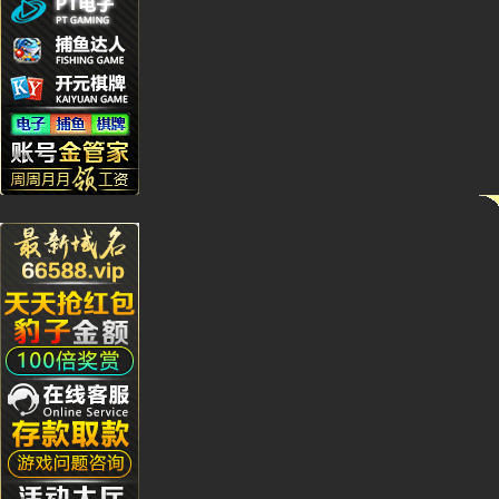
Yu***9
Kj****5
Bb***4
Gs***4
Yh****
Kg****
Ying**1
Hg****
Qq****
tu****5
Lhs****
Hyl****
Kg****
Gda***
Wo***5
Qq****