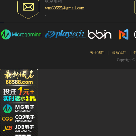
Kg****
联系邮箱
wns60555@gmail.com
Ying**1
-
Hg****
Qq****
tu****5
Lhs****
Hyl****
关于我们
|
联系我们
|
Copyrigh
Kg****
Gda***
Wo***5
Qq****
Wa***l
Li****2
Qq****
Hg****
T94***