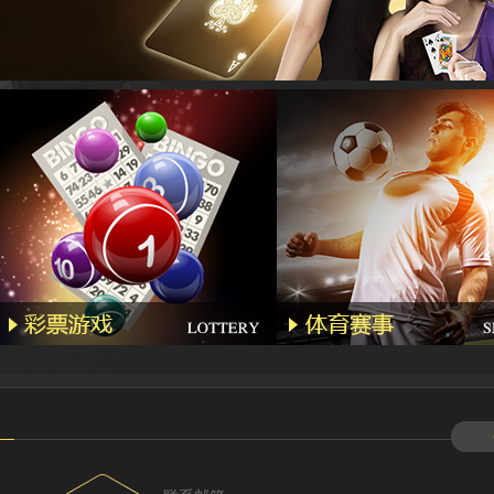
Lhs****
Hyl****
Kg****
Gda***
Wo***5
Qq****
Wa***l
Li****2
Qq****
Hg****
T94***
Yu***9
Kj****5
Bb***4
Gs***4
Yh****