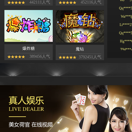
Qq****
442111人气
452116人气
Wa***l
Li****2
Qq****
Hg****
T94***
爆炸糖
魔钻
Yu***9
389456人气
3792451人气
Kj****5
Bb***4
Gs***4
Yh****
Kg****
Ying**1
Hg****
Qq****
tu****5