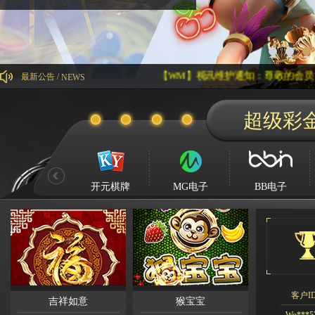
【WM】视讯维护通知：尊敬的会员，您好：【WM
最新公告 /
NEWS
超级彩
Kg****
Ying**1
Hg****
Qq****
开元棋牌
MG电子
BB电子
tu****5
Lhs****
Hyl****
Kg****
Gda***
客户I
Wo***5
吉祥如意
猴宝宝